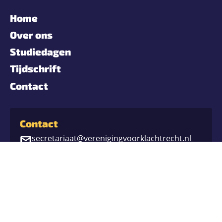
Home
Over ons
Studiedagen
Tijdschrift
Contact
Contact
secretariaat@verenigingvoorklachtrecht.nl
Postbus 687
4200 AR Gorinchem
Privacystatement
Cookiebeleid
KvK-nummer: 27276609
Realisatie: