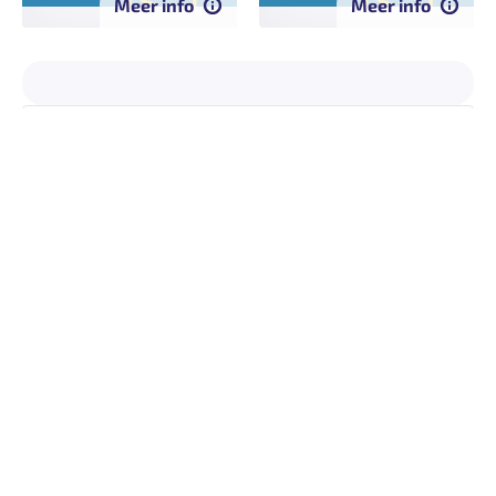
Meer info
Meer info
Tijdschrift
Uitgaven
Redactie
Home
Over ons
Studiedagen